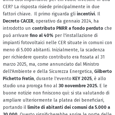
CER? La risposta risiede principalmente in due
fattori chiave. Il primo riguarda gli
incentivi
. Il
Decreto CACER
, operativo da gennaio 2024, ha
introdotto un
contributo PNRR a fondo perduto
che
può arrivare
fino al 40%
per l'installazione di
impianti fotovoltaici nelle CER situate in comuni con
meno di 5.000 abitanti. Inizialmente, la scadenza
per richiedere questo contributo era fissata al 31
marzo 2025, ma, come annunciato dal Ministro
dell'Ambiente e della Sicurezza Energetica,
Gilberto
Pichetto Fratin
, durante l'evento
KEY 2025
, è allo
studio una proroga fino al
30 novembre 2025.
E le
buone notizie non finiscono qui: si sta valutando di
ampliare ulteriormente la platea dei beneficiari,
portando il
limite di abitanti dei comuni da 5.000 a
30.000
. Questo significherebbe aprire le porte delle