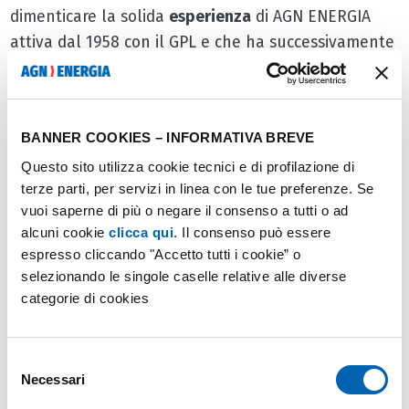
dimenticare la solida
esperienza
di AGN ENERGIA
attiva dal 1958 con il GPL e che ha successivamente
diversificato la propria attività nel settore
energetico, includendo anche le rinnovabili ma
anche il know how accumulato da Solar Valley in
BANNER COOKIES – INFORMATIVA BREVE
questo specifico ambito: basti pensare alla
Questo sito utilizza cookie tecnici e di profilazione di
comunità energetica sperimentale di Isola d'Asti
terze parti, per servizi in linea con le tue preferenze. Se
(frazione Repergo)
che prima in Italia per potenza
vuoi saperne di più o negare il consenso a tutti o ad
condivisa (con 171 kW) e la 34^ comunità realizzata
alcuni cookie
clicca qui
. Il consenso può essere
su territorio nazionale.
espresso cliccando "Accetto tutti i cookie” o
selezionando le singole caselle relative alle diverse
categorie di cookies
Come funziona la remunerazione in
una CER e la tariffa agevolata
Selezione
Necessari
del
Uno degli aspetti più allettanti delle CER è il
consenso