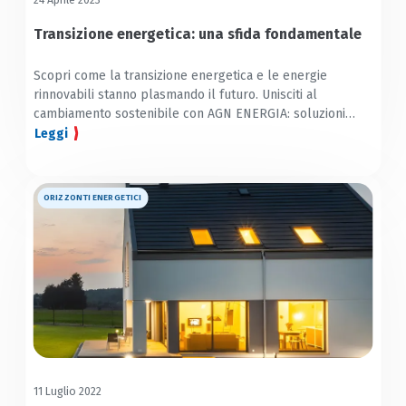
24 Aprile 2023
Transizione energetica: una sfida fondamentale
Scopri come la transizione energetica e le energie
rinnovabili stanno plasmando il futuro. Unisciti al
cambiamento sostenibile con AGN ENERGIA: soluzioni
green
Leggi
ORIZZONTI ENERGETICI
11 Luglio 2022