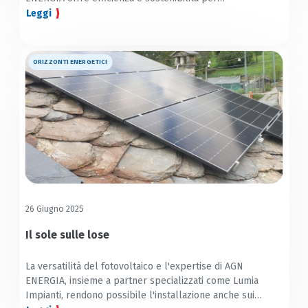
riscaldamento, acqua calda e cucina
Leggi
ORIZZONTI ENERGETICI
26 Giugno 2025
Il sole sulle lose
La versatilità del fotovoltaico e l'expertise di AGN
ENERGIA, insieme a partner specializzati come Lumia
Impianti, rendono possibile l'installazione anche sui