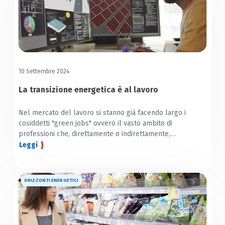
10 Settembre 2024
La transizione energetica è al lavoro
Nel mercato del lavoro si stanno già facendo largo i
cosiddetti "green jobs" ovvero il vasto ambito di
professioni che, direttamente o indirettamente,
contribuiscono alla promozione di uno sviluppo
Leggi
sostenibile.
ORIZZONTI ENERGETICI