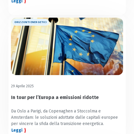
tradizionali tetti in pietra di montagna.
Leggi
ORIZZONTI ENERGETICI
29 Aprile 2025
In tour per l’Europa a emissioni ridotte
Da Oslo a Parigi, da Copenaghen a Stoccolma e
Amsterdam: le soluzioni adottate dalle capitali europee
per vincere la sfida della transizione energetica.
Leggi