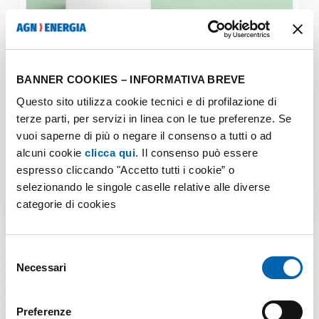
BANNER COOKIES – INFORMATIVA BREVE
Questo sito utilizza cookie tecnici e di profilazione di
terze parti, per servizi in linea con le tue preferenze. Se
29 Novembre 2024
vuoi saperne di più o negare il consenso a tutti o ad
alcuni cookie
clicca qui
. Il consenso può essere
Caldaia a condensazione o pompa di calore?
espresso cliccando "Accetto tutti i cookie” o
selezionando le singole caselle relative alle diverse
L’appello di Assogasliquidi al Governo per prolungare le
categorie di cookies
agevolazioni sulle caldaie a condensazione riapre il tema
della neutralità tecnologica nella transizione energetica
Leggi
Selezione
Necessari
del
consenso
ORIZZONTI ENERGETICI
Preferenze