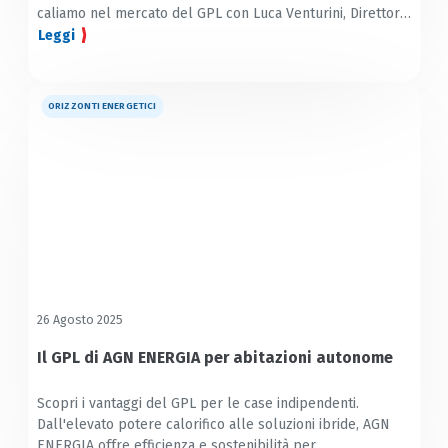
caliamo nel mercato del GPL con Luca Venturini, Direttore
commerciale GPL di AGN ENERGIA
Leggi
ORIZZONTI ENERGETICI
26 Agosto 2025
Il GPL di AGN ENERGIA per abitazioni autonome
Scopri i vantaggi del GPL per le case indipendenti.
Dall'elevato potere calorifico alle soluzioni ibride, AGN
ENERGIA offre efficienza e sostenibilità per