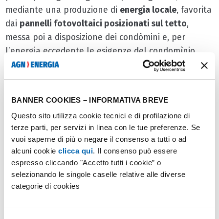
mediante una produzione di
energia locale
, favorita
dai
pannelli fotovoltaici posizionati sul tetto
,
messa poi a disposizione dei condòmini e, per
l’energia eccedente le esigenze del condomìnio,
della popolazione che vive in prossimità dello
stabile. Anche i cappotti termici, che riducono la
dispersione di calore di tutti gli appartamenti
BANNER COOKIES – INFORMATIVA BREVE
dell’edificio, e le
colonnine di ricarica per le vetture
Questo sito utilizza cookie tecnici e di profilazione di
elettriche
allestite nel cortile rappresentano un
terze parti, per servizi in linea con le tue preferenze. Se
passo importante verso
l’adozione di soluzioni
vuoi saperne di più o negare il consenso a tutti o ad
energetiche che influiscono positivamente
sui
alcuni cookie
clicca qui
. Il consenso può essere
consumi dell’intera comunità condominiale.
espresso cliccando "Accetto tutti i cookie” o
selezionando le singole caselle relative alle diverse
categorie di cookies
Gli altri passaggi della Transizione