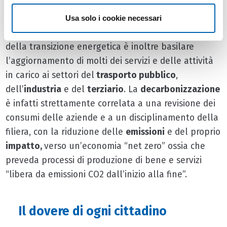
passaggio definitivo alla mobilità elettrica
, resta
prioritaria un’ulteriore sensibilizzazione in questo
Usa solo i cookie necessari
segmento di mercato. Per rispondere alle finalità
della transizione energetica è inoltre basilare
l’aggiornamento di molti dei servizi e delle attività
in carico ai settori del
trasporto pubblico
,
dell’
industria
e del
terziario
. La
decarbonizzazione
è infatti strettamente correlata a una revisione dei
consumi delle aziende e a un disciplinamento della
filiera, con la riduzione delle
emissioni
e del proprio
impatto,
verso un’economia “net zero” ossia che
preveda processi di produzione di bene e servizi
“libera da emissioni CO2 dall’inizio alla fine”.
Il dovere di ogni cittadino