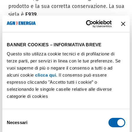
prodotto e la sua corretta conservazione. La sua
sigla è
E939
.
Confezionamento dei cibi: come
prolungarne la freschezza
BANNER COOKIES – INFORMATIVA BREVE
Questo sito utilizza cookie tecnici e di profilazione di
terze parti, per servizi in linea con le tue preferenze. Se
I
l
confezionamento
in atmosfera protettiva (MAP)
o
vuoi saperne di più o negare il consenso a tutti o ad
controllata (CAP)
è una delle applicazioni più
alcuni cookie
clicca qui
. Il consenso può essere
diffuse dei gas alimentari, utilizzata per prolungare
espresso cliccando "Accetto tutti i cookie” o
la durata di conservazione dei prodotti alimentari.
selezionando le singole caselle relative alle diverse
Questa tecnica si basa sull'utilizzo di gas tecnici per
categorie di cookies
modificare l'atmosfera all'interno delle confezioni,
creando un ambiente ottimale per la conservazione
Selezione
di ogni tipo di alimento. Esistono diverse tecniche di
Necessari
del
confezionamento in atmosfera protettiva, ognuna
consenso