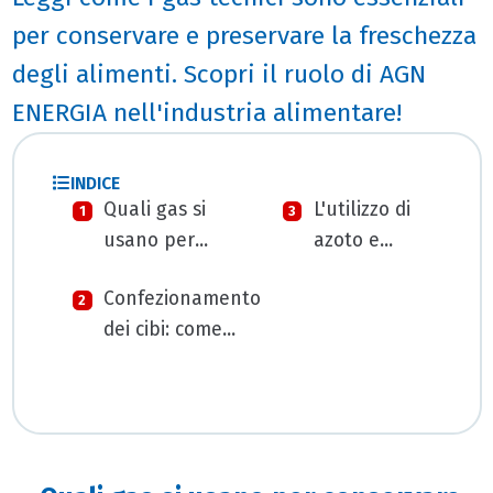
per conservare e preservare la freschezza
degli alimenti. Scopri il ruolo di AGN
ENERGIA nell'industria alimentare!
INDICE
Quali gas si
L'utilizzo di
usano per
azoto e
conservare gli
anidride
Confezionamento
alimenti: i gas
carbonica
dei cibi: come
d'imballaggio
nelle
prolungarne la
bevande
freschezza