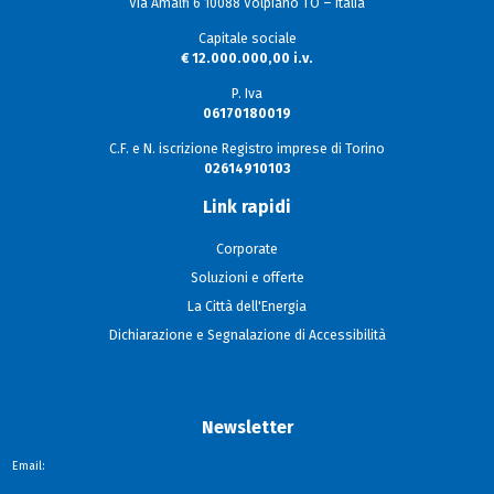
Via Amalfi 6 10088 Volpiano TO – Italia
Capitale sociale
€ 12.000.000,00 i.v.
P. Iva
06170180019
C.F. e N. iscrizione Registro imprese di Torino
02614910103
Link rapidi
Corporate
Soluzioni e offerte
La Città dell'Energia
Dichiarazione e Segnalazione di Accessibilità
Newsletter
Email: