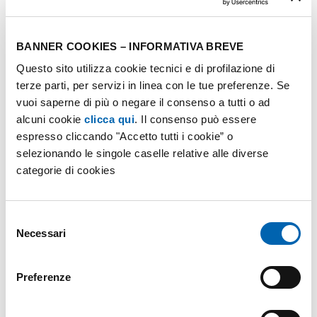
A Cesano Boscone dal 22.03 puoi risparmiare!
BANNER COOKIES – INFORMATIVA BREVE
Ti aspettiamo all’inaugurazione del nuovo AGN
Questo sito utilizza cookie tecnici e di profilazione di
terze parti, per servizi in linea con le tue preferenze. Se
POINT, dalle 9.00 alle 17.00 e scopri le
offerte
vuoi saperne di più o negare il consenso a tutti o ad
AGNLuce & AGNGas.
alcuni cookie
clicca qui
. Il consenso può essere
espresso cliccando "Accetto tutti i cookie” o
selezionando le singole caselle relative alle diverse
“In Viaggio con Gruppo
categorie di cookies
Autogas”
Selezione
Gruppo Autogas non solo propone contratti
Necessari
del
vantaggiosi ma, alla stipula di uno di questi, offre
consenso
“In Viaggio con Gruppo Autogas” che garantisce il
Preferenze
tuo premio fedeltà!***
*** “In viaggio con Gruppo Autogas” garantisce uno