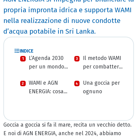
propria impronta idrica e supporta WAMI
nella realizzazione di nuove condotte
d’acqua potabile in Sri Lanka.
INDICE
L’Agenda 2030
Il metodo WAMI
per un mondo
per combattere
che ha sempre
gli sprechi e
WAMI e AGN
Una goccia per
più sete
portare l’acqua
ENERGIA: cosa
ognuno
facciamo
insieme
Goccia a goccia si fa il mare, recita un vecchio detto.
E noi di AGN ENERGIA, anche nel 2024, abbiamo