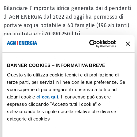
Bilanciare l’impronta idrica generata dai dipendenti
di AGN ENERGIA dal 2022 ad oggi ha permesso di
portare acqua potabile a 40 famiglie (196 abitanti)
per un totale di 70.390.250 litri.
WAMI ha messo a disposizione una pagina web dov’è
possibile seguire nello specifico i
progetti
BANNER COOKIES – INFORMATIVA BREVE
supportati da AGN ENERGIA
. Il più recente si è
Questo sito utilizza cookie tecnici e di profilazione di
concentrato in Sri Lanka, nel Distretto Sud di
terze parti, per servizi in linea con le tue preferenze. Se
Broadoak, dove l’86% delle famiglie non ha accesso
vuoi saperne di più o negare il consenso a tutti o ad
all’acqua potabile. Nel 2024, con il contributo di
alcuni cookie
clicca qui
. Il consenso può essere
WAMI, è stato costruito un sistema a gravità per
espresso cliccando "Accetto tutti i cookie” o
distribuire acqua potabile in comunità che prima si
selezionando le singole caselle relative alle diverse
rifornivano tramite precarie condotte o tubature
categorie di cookies
vecchie e inquinate. Portare l’acqua potabile in una
comunità, oltre a risultare fondamentale da un