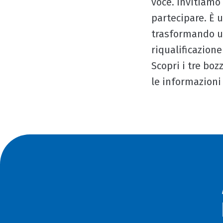
voce. Invitiamo 
partecipare. È 
trasformando un
riqualificazion
Scopri i tre bo
le informazion