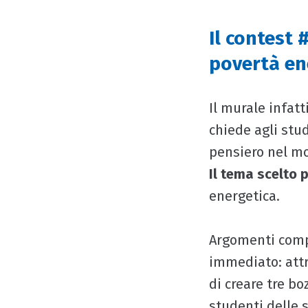
Il contest
povertà en
Il murale infat
chiede agli stud
pensiero nel m
Il tema scelto 
energetica.
Argomenti comp
immediato: attr
di creare tre bo
studenti delle 