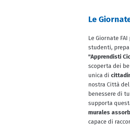
Le Giornate
Le Giornate FAI 
studenti, prepar
"Apprendisti Ci
scoperta dei ben
unica di
cittadi
nostra Città de
benessere di tu
supporta questa
murales assor
capace di racco