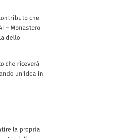
contributo che
AI – Monastero
la dello
to che riceverà
mando un'idea in
tire la propria