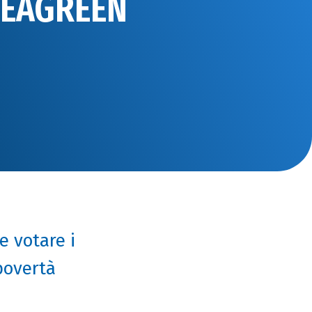
DEAGREEN
e votare i
povertà