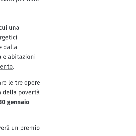
cui una
rgetici
e dalla
a e abitazioni
mento
.
re le tre opere
a della povertà
 30 gennaio
everà un premio