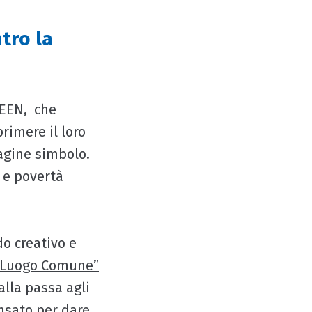
tro la
REEN, che
primere il loro
agine simbolo.
o e povertà
o creativo e
 “Luogo Comune”
alla passa agli
nsato per dare