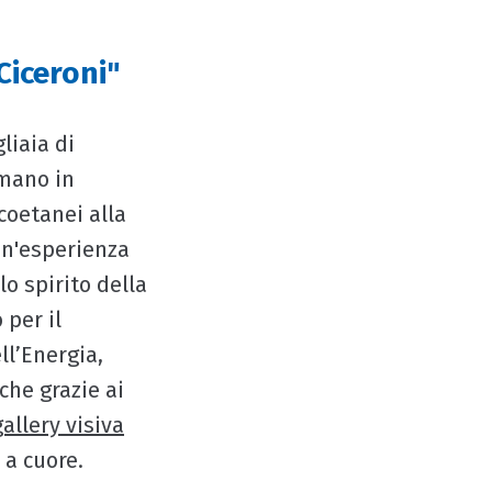
Ciceroni"
liaia di
rmano in
 coetanei alla
 un'esperienza
o spirito della
 per il
ll’Energia,
che grazie ai
gallery visiva
o a cuore.