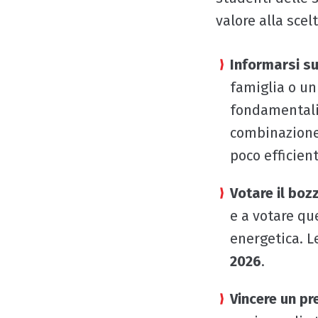
valore alla scel
Informarsi su
famiglia o un
fondamentali 
combinazione d
poco efficien
Votare il boz
e a votare qu
energetica. L
2026
.
Vincere un pr