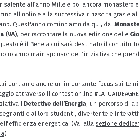
 risalente all’anno Mille e poi ancora monastero e
 fino all'oblio e alla successiva rinascita grazie a
iano. Quest'anno cominciamo da qui, dal
Monaste
a (VA)
, per raccontare la nuova edizione delle
Gio
questo è il Bene a cui sarà destinato il contribut
 nono anno main sponsor dell’iniziativa che pren
.
cui portiamo anche un importante focus sui temi
aggio attraverso il contest online #LATUAIDEAGRE
iziativa
I Detective dell’Energia
, un percorso di 
segnanti e ai loro studenti, divertente e interatt
ell’efficienza energetica. (Vai alla
sezione dedicat
ia
)