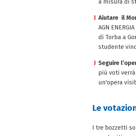
a misura di s
Aiutare il Mo
AGN ENERGIA 
di Torba a Go
studente vinc
Seguire l’ope
più voti verr
un'opera visib
Le votazio
I tre bozzetti s