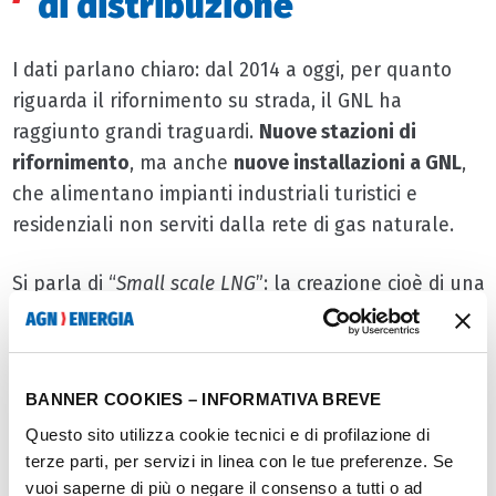
di distribuzione
I dati parlano chiaro: dal 2014 a oggi, per quanto
riguarda il rifornimento su strada, il GNL ha
raggiunto grandi traguardi.
Nuove stazioni di
rifornimento
, ma anche
nuove installazioni a GNL
,
che alimentano impianti industriali turistici e
residenziali non serviti dalla rete di gas naturale.
Si parla di “
Small scale LNG
”: la creazione cioè di una
rete sempre più radicata di depositi di stoccaggio
e
distribuzione
di GNL disponibile su tutto il territorio
nazionale, che sarà utile per spostare il baricentro
BANNER COOKIES – INFORMATIVA BREVE
dell’approvvigionamento
dall’Estero all’Italia
, nel
Questo sito utilizza cookie tecnici e di profilazione di
pieno rispetto degli standard di sicurezza.
terze parti, per servizi in linea con le tue preferenze. Se
vuoi saperne di più o negare il consenso a tutti o ad