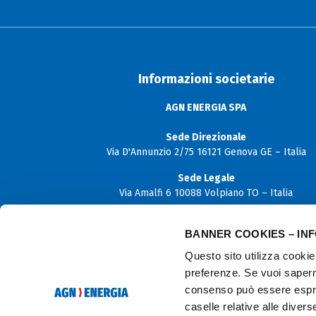
Informazioni societarie
AGN ENERGIA SPA
Sede Direzionale
Via D'Annunzio 2/75 16121 Genova GE – Italia
Sede Legale
Via Amalfi 6 10088 Volpiano TO – Italia
Capitale sociale
BANNER COOKIES – IN
€ 12.000.000,00 i.v.
Questo sito utilizza cookie 
P. Iva
preferenze. Se vuoi sapern
06170180019
consenso può essere espres
C.F. e N. iscrizione Registro imprese di Torino
caselle relative alle diver
02614910103