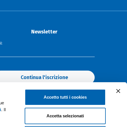
Newsletter
l:
Continua l'iscrizione
Accetto tutti i cookies
Hot topics
tue
i
. Il
Accetta selezionati
ELETTRICITÀ
SOSTENIBILITÀ
INNOVAZIONE
FOTOVOLTAICO
EVENTI