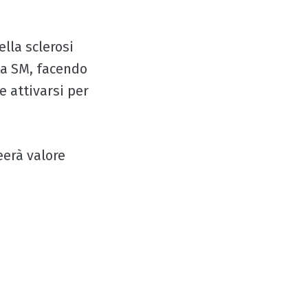
lla sclerosi
la SM, facendo
e attivarsi per
eerà valore