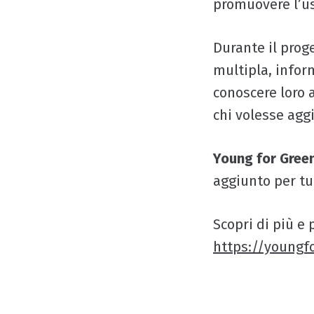
promuovere l’uso
Durante il prog
multipla, infor
conoscere loro 
chi volesse agg
Young for Gree
aggiunto per tu
Scopri di più e
https://youngf