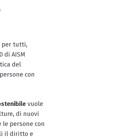
o
 per tutti,
0 di AISM
tica del
 persone con
stenibile
vuole
ture, di nuovi
he le persone con
il diritto e