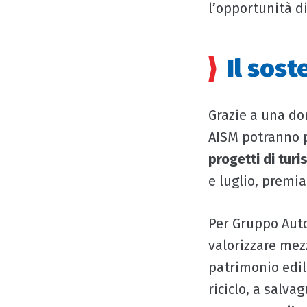
l’opportunità di
Il sos
Grazie a una do
AISM potranno p
progetti di tur
e luglio, premia
Per Gruppo Aut
valorizzare mezz
patrimonio edili
riciclo, a salva