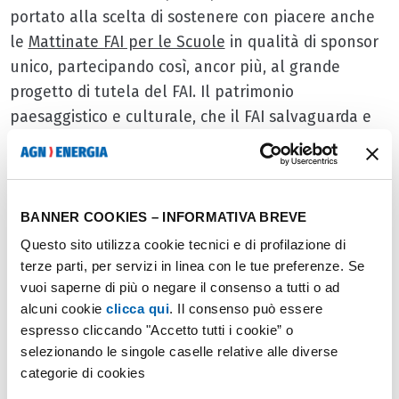
portato alla scelta di sostenere con piacere anche
le
Mattinate FAI per le Scuole
in qualità di sponsor
unico, partecipando così, ancor più, al grande
progetto di tutela del FAI. Il patrimonio
paesaggistico e culturale, che il FAI salvaguarda e
promuove, rappresenta infatti un capitale unico al
mondo e una risorsa fondamentale su cui investire
per far
rinascere
,
sviluppare
e
valorizzare il nostro
meraviglioso Paese
.
BANNER COOKIES – INFORMATIVA BREVE
Questo sito utilizza cookie tecnici e di profilazione di
terze parti, per servizi in linea con le tue preferenze. Se
Promuoviamo il territorio
vuoi saperne di più o negare il consenso a tutti o ad
alcuni cookie
clicca qui
. Il consenso può essere
espresso cliccando "Accetto tutti i cookie” o
Il Gruppo Autogas Nord, grazie alla sua presenza
selezionando le singole caselle relative alle diverse
capillare in tutte le regioni, si impegna
categorie di cookies
costantemente a costruire relazioni efficaci con il