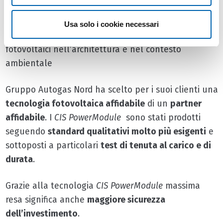
Il colore nero della superficie in zinco e
Usa solo i cookie necessari
leggermente opaca inserisce esteticamente i moduli
fotovoltaici nell’architettura e nel contesto
ambientale
Gruppo Autogas Nord ha scelto per i suoi clienti una
tecnologia fotovoltaica affidabile
di un
partner
affidabile
. I
CIS PowerModule
sono stati prodotti
seguendo
standard qualitativi molto più esigenti
e
sottoposti a particolari
test di tenuta al carico e di
durata
.
Grazie alla tecnologia
CIS PowerModule
massima
resa significa anche
maggiore sicurezza
dell’investimento
.