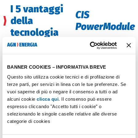
I 5 vantaggi
CIS
della
PowerModule
tecnologia
Esposti a zone d’ombra, ad alte temperature e con
luce fioca, i
CIS PowerModule
assicurano massimo
rendimento e in modo duraturo. Ma qual è il
segreto
BANNER COOKIES – INFORMATIVA BREVE
della loro efficacia?
Questo sito utilizza cookie tecnici e di profilazione di
terze parti, per servizi in linea con le tue preferenze. Se
vuoi saperne di più o negare il consenso a tutti o ad
Elevata stabilità alla temperatura
alcuni cookie
clicca qui
. Il consenso può essere
Grazie a minor coefficiente di temperatura
espresso cliccando "Accetto tutti i cookie” o
selezionando le singole caselle relative alle diverse
producono oltre il 10% in più rispetto ai moduli
categorie di cookies
cristallini