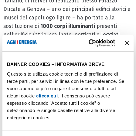
italiano, l’intervento realizzato presso Palazzo
Ducale a Genova – uno dei principali edifici storici e
musei del capoluogo ligure – ha portato alla
sostituzione di
1000 corpi illuminanti
presenti
nell’edificio (atrio, scalinate, porticati e loggiati,
uffici e archivi,) con
nuove luci a tecnologia LED
.
Non solo, l’intervento ha anche previsto la
BANNER COOKIES – INFORMATIVA BREVE
sostituzione della vecchia illuminazione esterna
Questo sito utilizza cookie tecnici e di profilazione di
della Torre Grimaldina, ora rinnovata.
terze parti, per servizi in linea con le tue preferenze. Se
vuoi saperne di più o negare il consenso a tutti o ad
alcuni cookie
clicca qui
. Il consenso può essere
Gruppo Autogas Nord per
espresso cliccando "Accetto tutti i cookie” o
la cultura e il territorio
selezionando le singole caselle relative alle diverse
categorie di cookies
L’
impegno sociale
del Gruppo, a favore della cultura