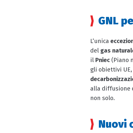
GNL pe
L’unica
eccezio
del
gas natural
il
Pniec
(Piano n
gli obiettivi UE,
decarbonizzazi
alla diffusione
non solo.
Nuovi o