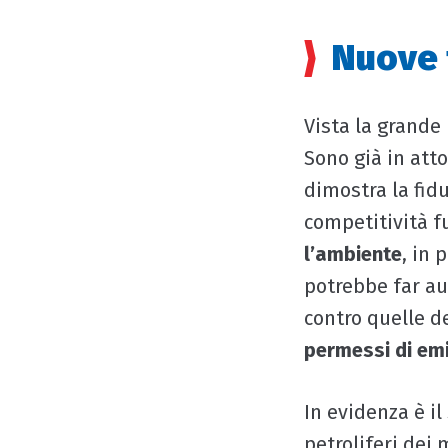
Nuove 
Vista la grande
Sono già in att
dimostra la fid
competitività f
l’ambiente
, in
potrebbe far au
contro quelle d
permessi di em
In evidenza è il
petroliferi dei