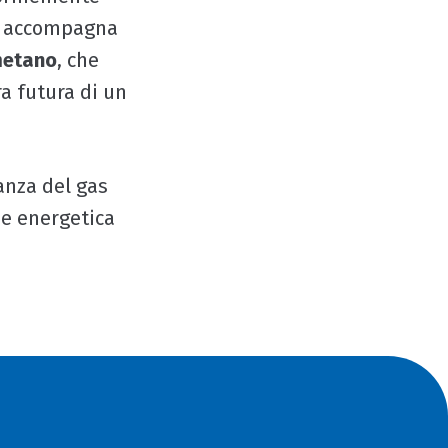
he accompagna
metano
, che
a futura di un
anza del gas
ne energetica