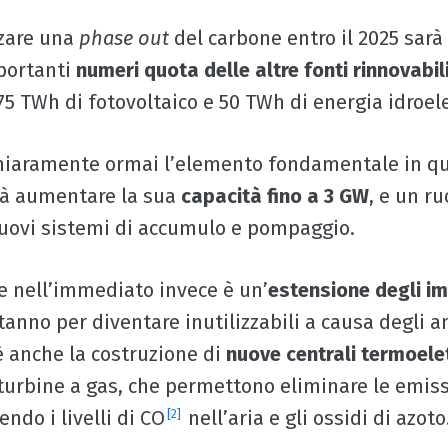
zzare una
phase out
del carbone entro il 2025 sarà
portanti
numeri quota delle altre fonti rinnovabil
75 TWh di fotovoltaico e 50 TWh di energia idroele
chiaramente ormai l’elemento fondamentale in q
rà aumentare la sua
capacità fino a 3 GW
, e un ru
uovi sistemi di accumulo e pompaggio.
e nell’immediato invece è un’
estensione degli im
stanno per diventare inutilizzabili a causa degli a
 anche la costruzione di
nuove centrali termoele
urbine a gas, che permettono eliminare le emiss
endo i livelli di CO
nell’aria e gli ossidi di azoto
[2]