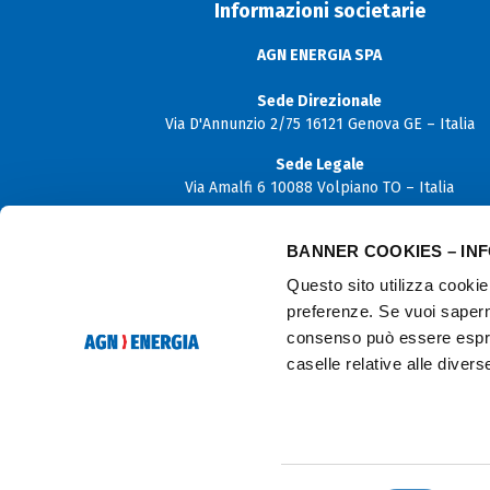
Informazioni societarie
AGN ENERGIA SPA
Sede Direzionale
Via D'Annunzio 2/75 16121 Genova GE – Italia
Sede Legale
Via Amalfi 6 10088 Volpiano TO – Italia
Capitale sociale
BANNER COOKIES – IN
€ 12.000.000,00 i.v.
Questo sito utilizza cookie 
P. Iva
preferenze. Se vuoi sapern
06170180019
consenso può essere espres
C.F. e N. iscrizione Registro imprese di Torino
caselle relative alle diver
02614910103