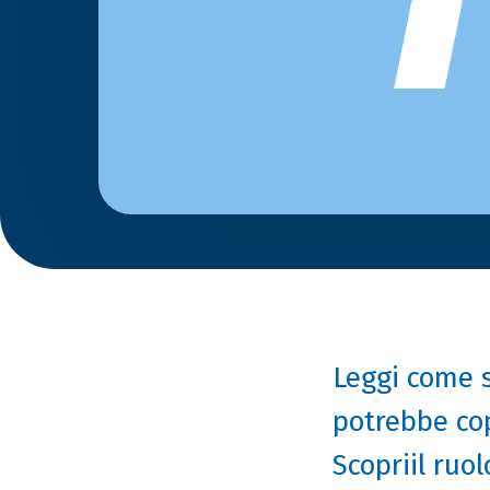
Leggi come s
potrebbe cop
Scopriil ruo