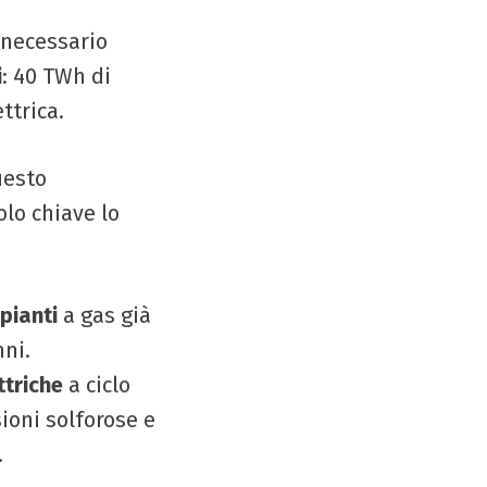
 necessario
i
: 40 TWh di
ttrica.
uesto
olo chiave lo
pianti
a gas già
nni.
ttriche
a ciclo
ioni solforose e
.