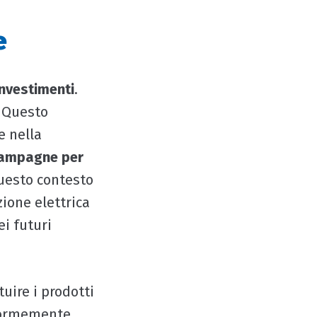
e
investimenti
.
. Questo
e nella
ampagne per
Questo contesto
ione elettrica
ei futuri
tuire i prodotti
enormemente