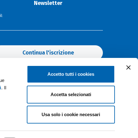
Newsletter
l:
Continua l'iscrizione
Accetto tutti i cookies
Hot topics
tue
i
. Il
Accetta selezionati
ELETTRICITÀ
SOSTENIBILITÀ
INNOVAZIONE
FOTOVOLTAICO
EVENTI
Usa solo i cookie necessari