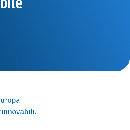
abile
Europa
innovabili.