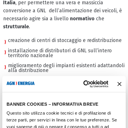
Italia
, per permettere una vera e massiccia
conversione a GNL dell’alimentazione dei veicoli, è
necessario agire sia a livello
normativo
che
strutturale
.
creazione di centri di stoccaggio e redistribuzione
installazione di distributori di GNL sull’intero
territorio nazionale
miglioramento degli impianti esistenti adattandoli
alla distribuzione
realizzazione di infrastrutture di
approvvigionamento
Oggi il nostro Paese possiede
dieci distributori di
BANNER COOKIES – INFORMATIVA BREVE
GNL in funzione
, mentre 5/6 sono in costruzione e
un’altra decina si prevede arriverà entro il 2018.
Questo sito utilizza cookie tecnici e di profilazione di
terze parti, per servizi in linea con le tue preferenze. Se
vuoi saperne di più o negare il consenso a tutti o ad