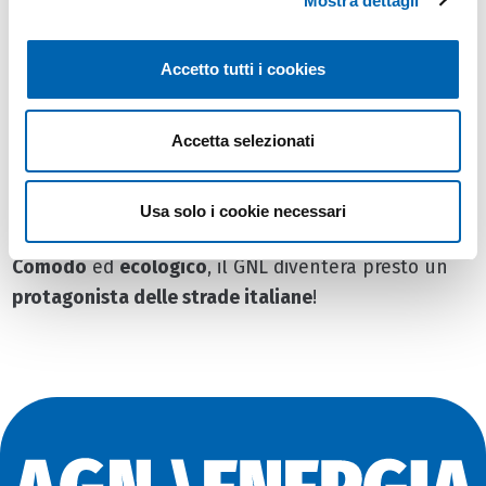
Mostra dettagli
Dal punto di vista economico:
il costo alla pompa
del GNL può essere inferiore del 40% rispetto al
Accetto tutti i cookies
gasolio.
Accetta selezionati
Infine,
dal punto di vista pratico
, il GNL è facilmente
trasportabile, anche senza l’ausilio di tubature, su
lunga percorrenza, tramite autocisterne.
Usa solo i cookie necessari
Comodo
ed
ecologico
, il GNL diventerà presto un
protagonista delle strade italiane
!