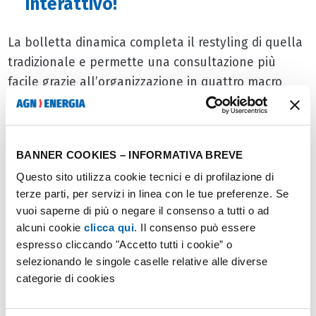
interattivo!
La bolletta dinamica completa il restyling di quella
tradizionale e permette una consultazione più
facile grazie all’organizzazione in quattro macro
sezioni: fornitura, importi, consumi, novità.
La bolletta dinamica è un servizio aggiuntivo che
BANNER COOKIES – INFORMATIVA BREVE
permette agli utenti di navigare e interagire con i
Questo sito utilizza cookie tecnici e di profilazione di
propri dati. È una vera e propria
pagina web
terze parti, per servizi in linea con le tue preferenze. Se
personalizzata
e
interattiva
e include la possibilità
vuoi saperne di più o negare il consenso a tutti o ad
di scaricare la fattura in formato pdf.
alcuni cookie
clicca qui
. Il consenso può essere
espresso cliccando "Accetto tutti i cookie” o
Non solo: grazie al pulsante
PAGA ORA
l’utente può
selezionando le singole caselle relative alle diverse
scegliere tra le diverse opzioni di pagamento.
categorie di cookies
Per tutti i
clienti
AGNLUCE e AGNGAS, oltre alla