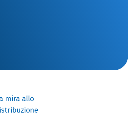
a mira allo
istribuzione