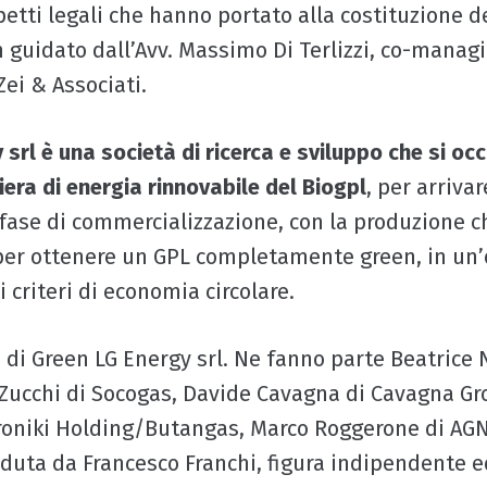
petti legali che hanno portato alla costituzione 
 guidato dall’Avv. Massimo Di Terlizzi, co-managi
ei & Associati.
srl è una società di ricerca e sviluppo che si oc
liera di energia rinnovabile del Biogpl
, per arriv
 fase di commercializzazione, con la produzione c
i per ottenere un GPL completamente green, in un’
 criteri di economia circolare.
 di Green LG Energy srl. Ne fanno parte Beatrice N
a Zucchi di Socogas, Davide Cavagna di Cavagna Gr
roniki Holding/Butangas, Marco Roggerone di AG
eduta da Francesco Franchi, figura indipendente e