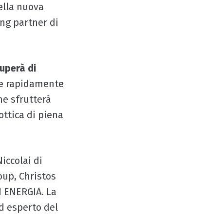
della nuova
ng partner di
cuperà di
are rapidamente
he sfrutterà
ottica di piena
iccolai di
oup, Christos
N ENERGIA. La
d esperto del