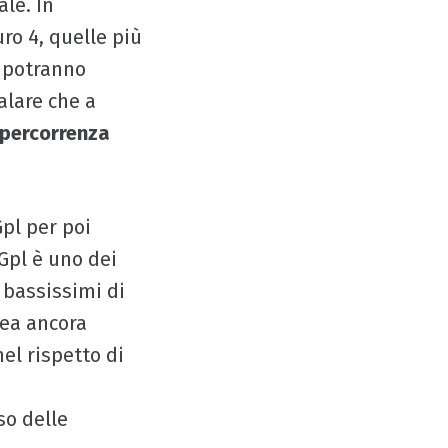
le. In
uro 4, quelle più
, potranno
alare che a
 percorrenza
pl per poi
Gpl è uno dei
i bassissimi di
nea ancora
el rispetto di
so delle