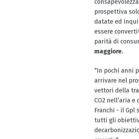
consapevolezza 
prospettiva solo
datate ed inqui
essere convertit
parità di consum
maggiore
.
“In pochi anni 
arrivare nel pr
vettori della tr
CO2 nell’aria e
Franchi - il Gpl
tutti gli obietti
decarbonizzazio