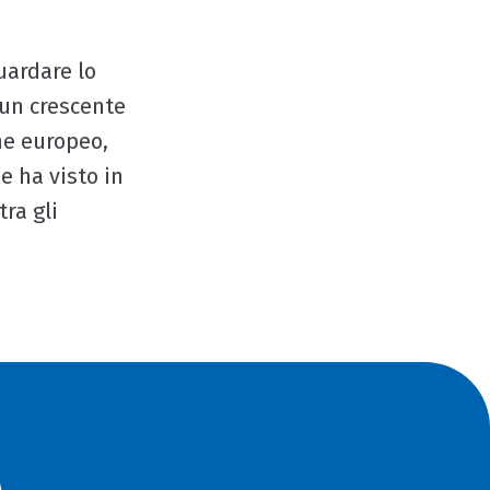
uardare lo
 un crescente
he europeo,
e ha visto in
ra gli