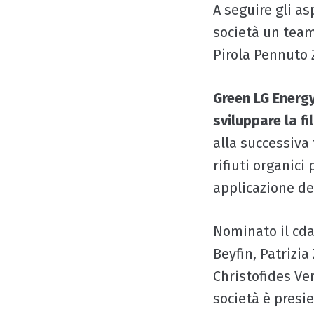
A seguire gli as
società un team
Pirola Pennuto Z
Green LG Energy 
sviluppare la fi
alla successiva
rifiuti organic
applicazione dei
Nominato il cda
Beyfin, Patrizi
Christofides Ve
società è presi