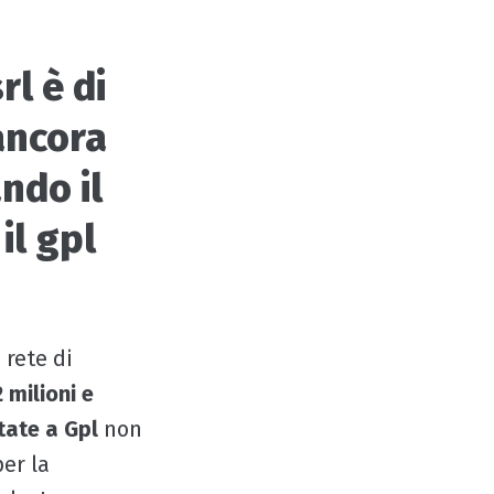
rl è di
ancora
ndo il
il gpl
 rete di
 milioni e
tate a Gpl
non
per la