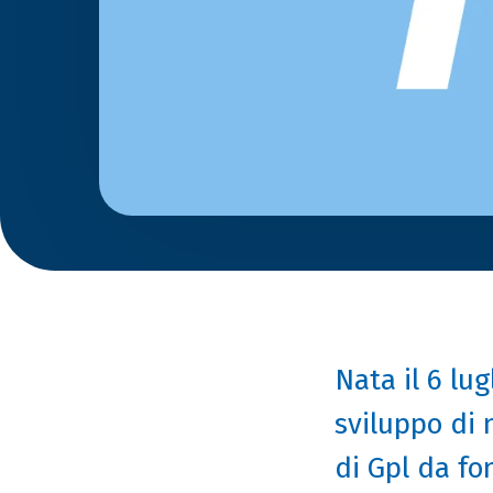
Nata il 6 lu
sviluppo di 
di Gpl da fon