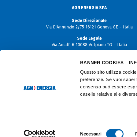
AGN ENERGIA SPA
Sede Direzionale
Via D'Annunzio 2/75 16121 Genova GE – Italia
Sede Legale
Via Amalfi 6 10088 Volpiano TO – Italia
Capitale sociale
BANNER COOKIES – IN
€ 12.000.000,00 i.v.
Questo sito utilizza cookie 
P. Iva
preferenze. Se vuoi sapern
06170180019
consenso può essere espres
C.F. e N. iscrizione Registro imprese di Torino
caselle relative alle diver
02614910103
Selezione
Necessari
© Copyright 2025