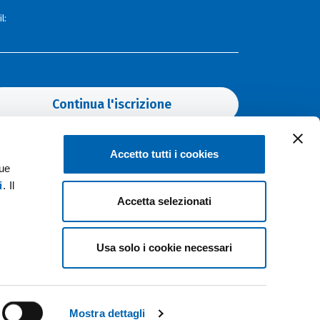
l:
Continua l'iscrizione
Accetto tutti i cookies
Hot topics
tue
i
. Il
Accetta selezionati
ELETTRICITÀ
SOSTENIBILITÀ
INNOVAZIONE
FOTOVOLTAICO
EVENTI
Usa solo i cookie necessari
Mostra dettagli
Bluedog
web agency Milano