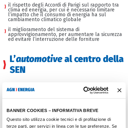
il rispetto degli Accordi di Parigi sul rapporto tra
clima ed energia, per cui è necessario limitare
l’impatto che il consumo di energia ha sul
cambiamento climatico globale
il miglioramento del sistema di
approvvigionamento, per aumentare la sicurezza
ed evitare l’interruzione delle forniture
L’
automotive
al centro della
SEN
Uno dei campi di maggiore interesse per la SEN è
quello della
mobilità
. Infatti, tra le prime questioni
da affrontare c’è lo
svecchiamento
del parco veicoli
italiano. Per far fronte a questa problematica ci
BANNER COOKIES – INFORMATIVA BREVE
sono gli
incentivi
per il passaggio da auto
Questo sito utilizza cookie tecnici e di profilazione di
alimentate da carburanti tradizionali (benzina e
terze parti, per servizi in linea con le tue preferenze. Se