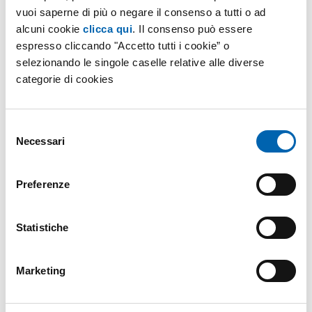
vuoi saperne di più o negare il consenso a tutti o ad
diesel) a quelle a metano, a Gpl, elettriche o che
alcuni cookie
clicca qui
. Il consenso può essere
sfruttano la tecnologia ibrida.
espresso cliccando "Accetto tutti i cookie” o
selezionando le singole caselle relative alle diverse
Si ritiene che questo sia il momento ideale per
categorie di cookies
proporre la
conversione delle auto
, sulla scia
dell’
emergenza smog
che ha colpito e colpisce le
Selezione
grandi città e per gli strascichi dello
scandalo diesel
Necessari
del
che, in parte, ancora si ripercuotono sul mercato
consenso
automobilistico.
Preferenze
Le azioni dell’Esecutivo
Statistiche
Oltre agli
incentivi
, concessi a coloro che
Marketing
sceglieranno di convertire la loro auto a carburanti
green, ci sarà il rafforzamento della rete