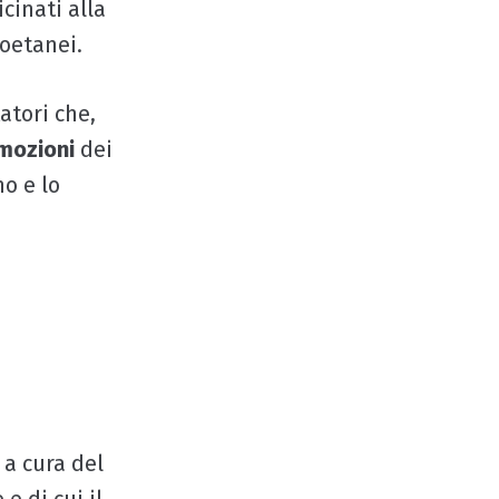
cinati alla
coetanei.
atori che,
emozioni
dei
no e lo
a cura del