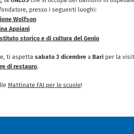
i
, la
ONLUS
che si occupa dei bambini in ospedale 
fondatore, presso i seguenti luoghi:
zione Wolfson
ina Appiani
tituto storico e di cultura del Genio
re, ti aspetta
sabato 3 dicembre
a
Bari
per la visi
ere di restauro
.
lle
Mattinate FAI per le scuole
!