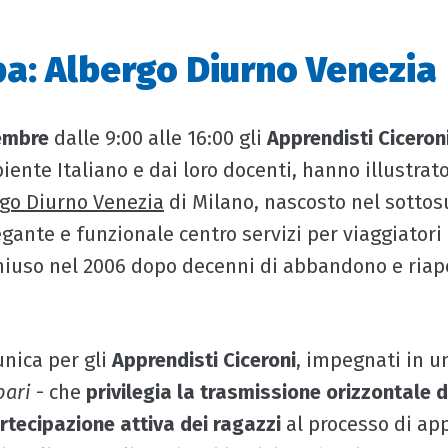
pa: Albergo Diurno Venezia
embre
dalle 9:00 alle 16:00 gli
Apprendisti Ciceron
ente Italiano e dai loro docenti, hanno illustrato
go Diurno Venezia
di Milano, nascosto nel sottos
ante e funzionale centro servizi per viaggiatori r
 chiuso nel 2006 dopo decenni di abbandono e riap
nica per gli
Apprendisti Ciceroni
, impegnati in u
pari
- che
privilegia la trasmissione orizzontale 
rtecipazione attiva
dei ragazzi
al processo di ap