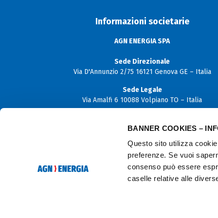
Informazioni societarie
AGN ENERGIA SPA
Sede Direzionale
Via D'Annunzio 2/75 16121 Genova GE – Italia
Sede Legale
Via Amalfi 6 10088 Volpiano TO – Italia
Capitale sociale
BANNER COOKIES – IN
€ 12.000.000,00 i.v.
Questo sito utilizza cookie 
P. Iva
preferenze. Se vuoi sapern
06170180019
consenso può essere espres
C.F. e N. iscrizione Registro imprese di Torino
caselle relative alle diver
02614910103