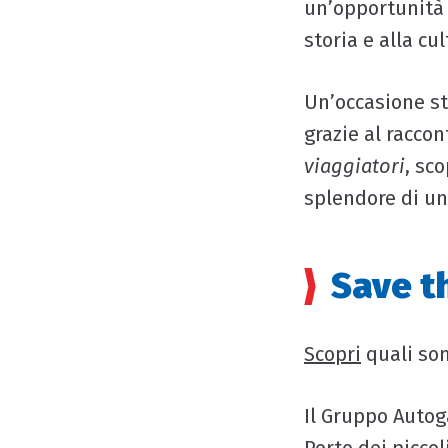
un’opportunità i
storia e alla cu
Un’occasione str
grazie al racco
viaggiatori
, sc
splendore di un
Save t
Scopri
quali son
Il Gruppo Autog