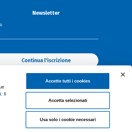
Newsletter
l:
Continua l'iscrizione
Accetto tutti i cookies
Hot topics
tue
i
. Il
Accetta selezionati
ELETTRICITÀ
SOSTENIBILITÀ
INNOVAZIONE
FOTOVOLTAICO
EVENTI
Usa solo i cookie necessari