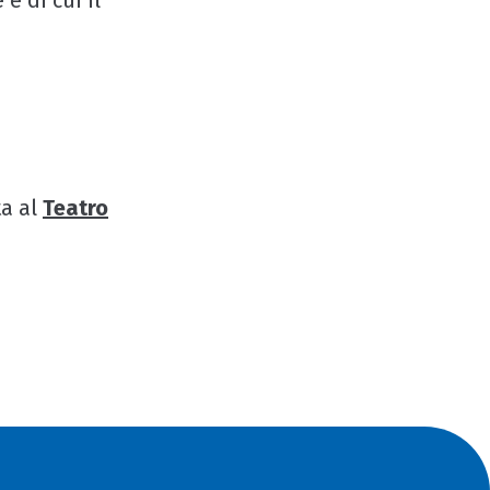
e di cui il
ta al
Teatro