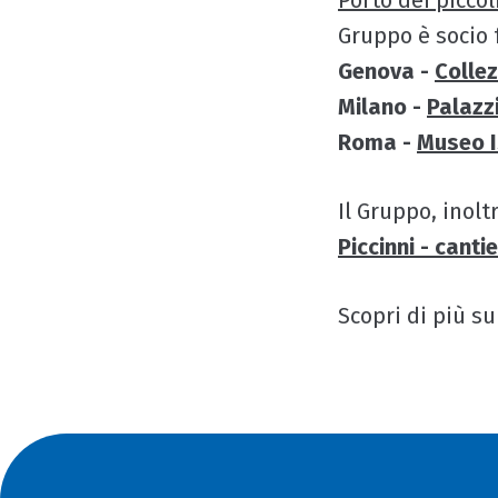
Porto dei piccol
Gruppo è socio 
Genova -
Colle
Milano -
Palazz
Roma -
Museo Is
Il Gruppo, inolt
Piccinni - canti
Scopri di più su