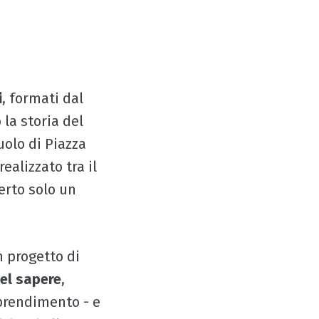
i
, formati dal
 la storia del
uolo di Piazza
ealizzato tra il
erto solo un
n progetto di
del sapere
,
prendimento - e