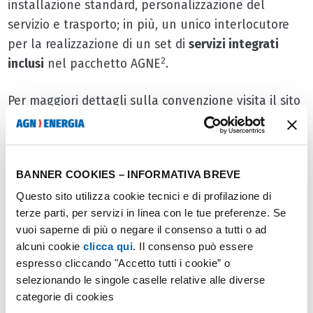
installazione standard, personalizzazione del
servizio e trasporto; in più, un unico interlocutore
per la realizzazione di un set di
servizi integrati
2
inclusi
nel pacchetto AGNE
.
Per maggiori dettagli sulla convenzione visita il sito
https://www.confcommerciocomo.it/ricarica-di-
veicoli-elettricii-agne-drive/
BANNER COOKIES – INFORMATIVA BREVE
I vantaggi
Questo sito utilizza cookie tecnici e di profilazione di
terze parti, per servizi in linea con le tue preferenze. Se
vuoi saperne di più o negare il consenso a tutti o ad
Grazie all’installazione dei
sistemi di ricarica
alcuni cookie
clicca qui
. Il consenso può essere
elettrica AGNe-DRIVE
non solo si offre un servizio ad
espresso cliccando "Accetto tutti i cookie” o
alto valore aggiunto alla propria clientela, ma si ha
selezionando le singole caselle relative alle diverse
la possibilità di entrare a far parte della rete
categorie di cookies
“ITALYEASY4YOU” grazie alla quale si è presenti