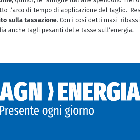
prile
, quindi, le famiglie italiane spendono meno 
tto l’arco di tempo di applicazione del taglio. Re
tito sulla tassazione
. Con i così detti maxi-ribass
alia anche tagli pesanti delle tasse sull’energia.