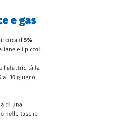
ce e gas
: circa il
5%
liane e i piccoli
l’elettricità la
5 al 30 giugno
da di una
no nelle tasche