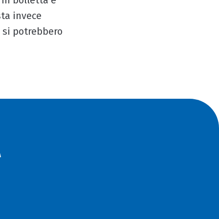
in bolletta e
sta invece
i si potrebbero