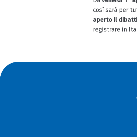
Da
venerdì 1° a
così sarà per tu
aperto il dibat
registrare in It