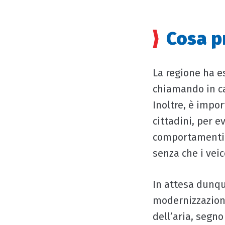
Cosa p
La regione ha e
chiamando in cau
Inoltre, è impo
cittadini, per e
comportamenti v
senza che i veic
In attesa dunqu
modernizzazione
dell’aria, segn