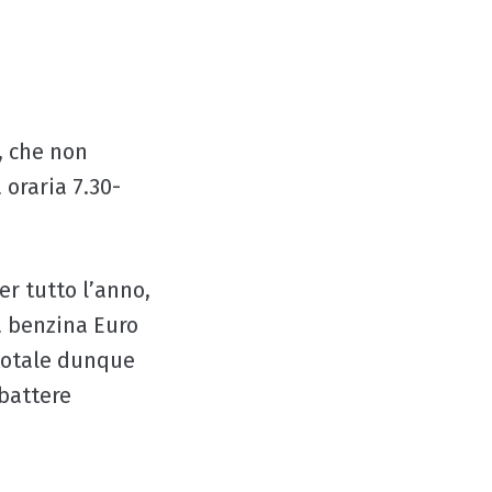
3, che non
 oraria 7.30-
er tutto l’anno,
 a benzina Euro
 totale dunque
mbattere