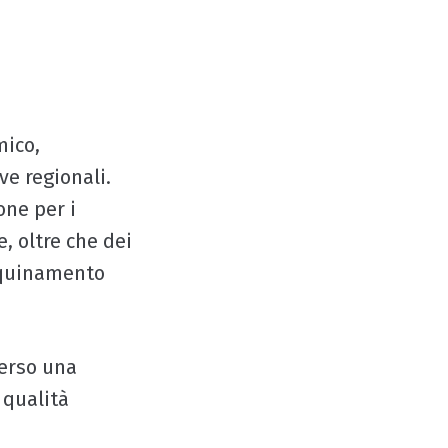
mico,
ve regionali.
one per i
e, oltre che dei
inquinamento
verso una
 qualità