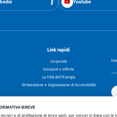
nkedin
Youtube
Link rapidi
Emai
Corporate
Soluzioni e offerte
La Città dell'Energia
Dichiarazione e Segnalazione di Accessibilità
FORMATIVA BREVE
tecnici e di profilazione di terze parti, per servizi in linea con le 