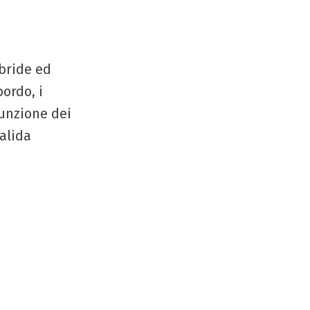
ibride ed
ordo, i
funzione dei
alida