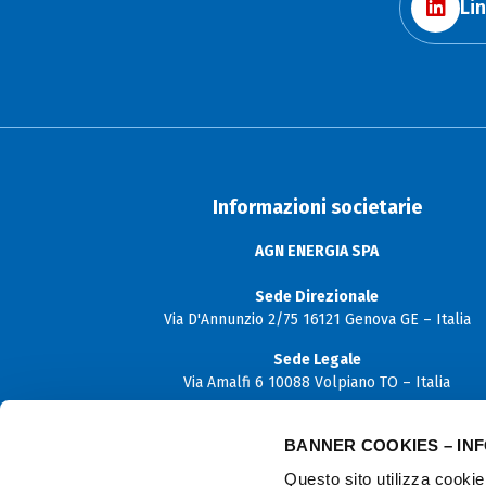
Li
Informazioni societarie
AGN ENERGIA SPA
Sede Direzionale
Via D'Annunzio 2/75 16121 Genova GE – Italia
Sede Legale
Via Amalfi 6 10088 Volpiano TO – Italia
Capitale sociale
BANNER COOKIES – IN
€ 12.000.000,00 i.v.
Questo sito utilizza cookie 
P. Iva