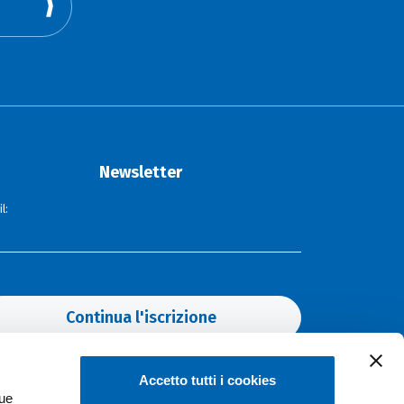
Newsletter
l:
Continua l'iscrizione
Accetto tutti i cookies
Hot topics
tue