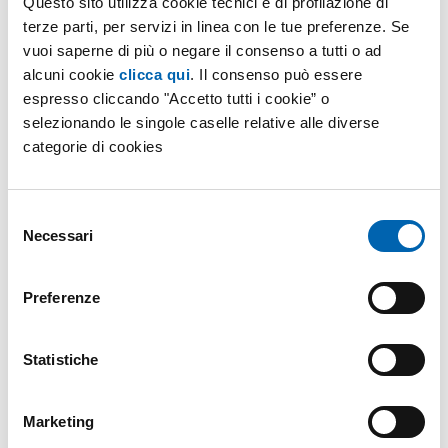
Come risolvere il problema
Questo sito utilizza cookie tecnici e di profilazione di
terze parti, per servizi in linea con le tue preferenze. Se
bilancio statale
vuoi saperne di più o negare il consenso a tutti o ad
alcuni cookie
clicca qui
. Il consenso può essere
Se la novità incentivi alletta dal punto di vista del
espresso cliccando "Accetto tutti i cookie” o
selezionando le singole caselle relative alle diverse
rinnovamento edilizio
, nonostante l’edilizia
categorie di cookies
rappresenti un settore ancora sottomesso alla crisi
economica del Paese, esistono fattori che
potrebbero mitigare le conseguenze dell’
impatto
Selezione
Necessari
che gli incentivi avrebbero sul
bilancio statale
:
del
consenso
l’impostazione decennale del piano di intervento
Preferenze
riduzione della spesa pubblica data dalla minore
presenza di sostanze inquinanti
Statistiche
maggiore benessere abitativo
in futuro, minor bisogno di ricorrere a incentivi per
Marketing
la riqualificazione