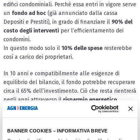
edifici condominiali. Perché essa entri in vigore serve
un
fondo ad hoc
(già annunciato dalla cassa
Depositi e Prestiti), in grado di finanziare il
90% del
costo degli interventi
per l’efficientamento dei
condomini.
In questo modo solo il
10% delle spese
resterebbe
così a carico dei proprietari.
In 10 anni e compatibilmente alle esigenze di
equilibrio del bilancio, il fondo potrebbe recuperare
circa il 65% dell’investimento. Ciò che resta rientrerà
negli anni attraverso il
risparmio energetico
generato da
edifici
più efficienti
e prestanti dal
punto di vista energetico.
BANNER COOKIES – INFORMATIVA BREVE