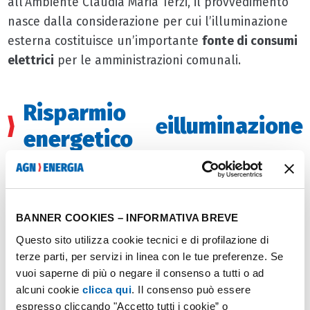
all’Ambiente Claudia Maria Terzi, il provvedimento
nasce dalla considerazione per cui l’illuminazione
esterna costituisce un’importante
fonte di consumi
elettrici
per le amministrazioni comunali.
Risparmio
e
illuminazione
energetico
Alla base della
Legge Luce
c’è quindi la necessità di
intervenire con un nuovo impianto normativo per
migliorare l’efficienza energetica degli impianti di
BANNER COOKIES – INFORMATIVA BREVE
illuminazione esterna
,
ridurre i consumi
elettrici e
Questo sito utilizza cookie tecnici e di profilazione di
minimizzare l’inquinamento luminoso
delle città
terze parti, per servizi in linea con le tue preferenze. Se
vuoi saperne di più o negare il consenso a tutti o ad
lombarde.
alcuni cookie
clicca qui
. Il consenso può essere
espresso cliccando "Accetto tutti i cookie” o