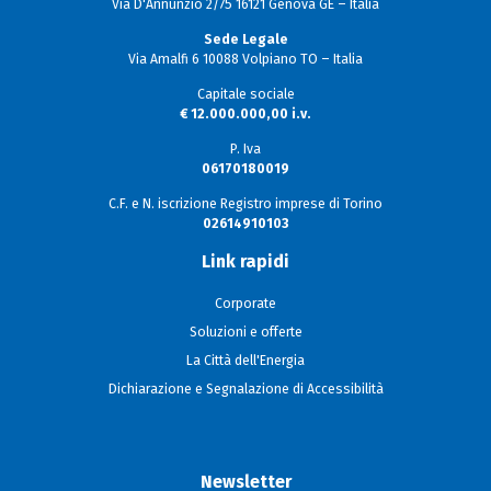
Via D'Annunzio 2/75 16121 Genova GE – Italia
Sede Legale
Via Amalfi 6 10088 Volpiano TO – Italia
Capitale sociale
€ 12.000.000,00 i.v.
P. Iva
06170180019
C.F. e N. iscrizione Registro imprese di Torino
02614910103
Link rapidi
Corporate
Soluzioni e offerte
La Città dell'Energia
Dichiarazione e Segnalazione di Accessibilità
Newsletter