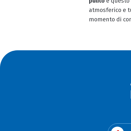
pulito
e questo
atmosferico e t
momento di co