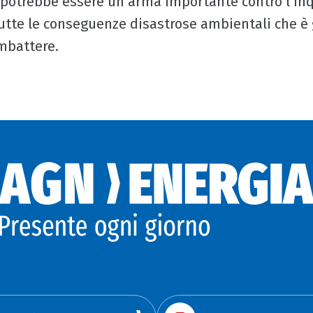
 potrebbe essere un’arma importante contro l’i
utte le conseguenze disastrose ambientali che è 
mbattere.