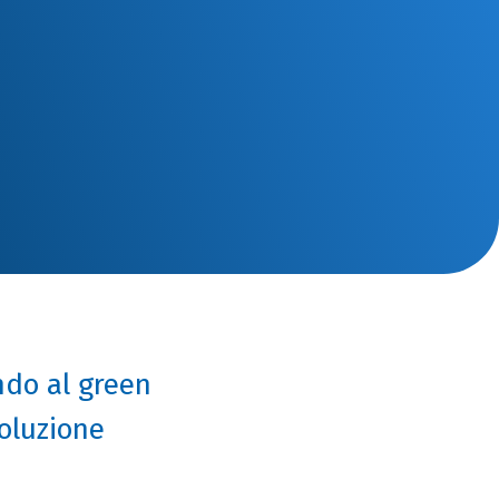
ndo al green
voluzione