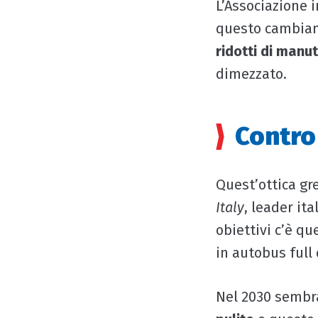
L’Associazione 
questo cambiame
ridotti di manu
dimezzato.
Contro
Quest’ottica gr
Italy
, leader ita
obiettivi c’è que
in autobus full 
Nel 2030 sembra