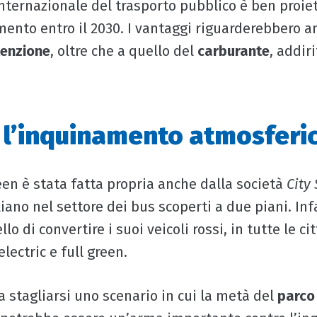
internazionale del trasporto pubblico è ben proie
nto entro il 2030. I vantaggi riguarderebbero a
tenzione
, oltre che a quello del
carburante
, addir
 l’inquinamento atmosferi
een è stata fatta propria anche dalla società
City
liano nel settore dei bus scoperti a due piani. Infa
llo di convertire i suoi veicoli rossi, in tutte le ci
electric e full green.
 stagliarsi uno scenario in cui la metà del
parco