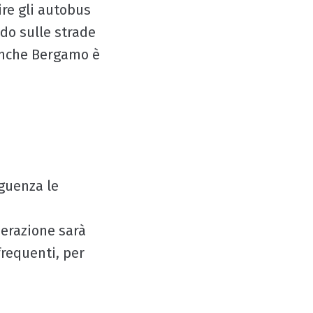
uire gli autobus
do sulle strade
 anche Bergamo è
eguenza le
derazione sarà
frequenti, per