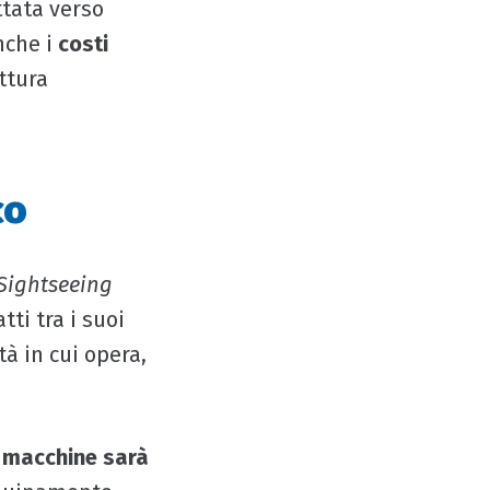
ttata verso
nche i
costi
ittura
co
 Sightseeing
tti tra i suoi
ttà in cui opera,
 macchine sarà