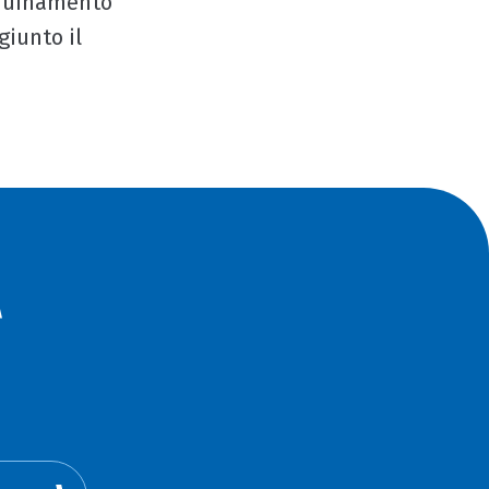
nquinamento
giunto il