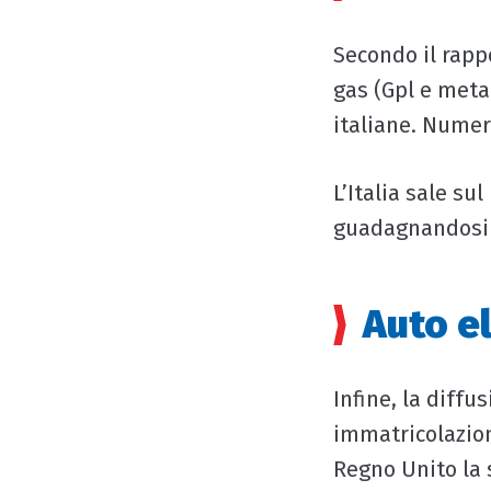
Secondo il rappo
gas (Gpl e meta
italiane. Numeri
L’Italia sale su
guadagnandosi 
Auto el
Infine, la diffu
immatricolazion
Regno Unito la s