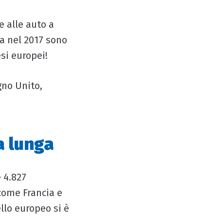
e alle auto a
pa nel 2017 sono
esi europei!
gno Unito,
a lunga
e 4.827
come Francia e
ello europeo si è