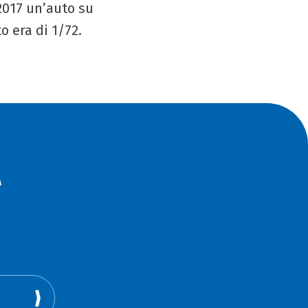
 2017 un’auto su
o era di 1/72.