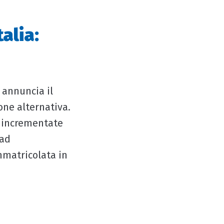
alia:
 annuncia il
one alternativa.
o incrementate
 ad
mmatricolata in