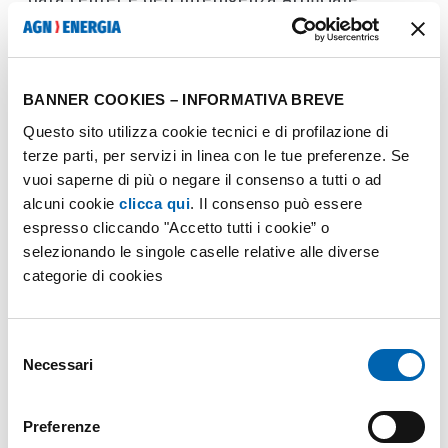
l'energia "grigia" nascosta nella fast fashion e
l’efficienza energetica come occasione per il
proprio futuro grazie alle nuove professioni della
BANNER COOKIES – INFORMATIVA BREVE
Green Economy.
Questo sito utilizza cookie tecnici e di profilazione di
terze parti, per servizi in linea con le tue preferenze. Se
Per risolvere i casi, i docenti e le classi hanno a
vuoi saperne di più o negare il consenso a tutti o ad
disposizione un vero e proprio
"Kit del Detective"
alcuni cookie
clicca qui
. Il consenso può essere
sulla piattaforma La Città dell'Energia. Non si tratta
espresso cliccando "Accetto tutti i cookie” o
di una lezione frontale, ma di un'indagine sul
selezionando le singole caselle relative alle diverse
campo che utilizza strumenti specifici: dal
categorie di cookies
Vademecum, il "manuale di addestramento" che
spiega le unità di misura e analizza i casi pratici, alla
Selezione
Checklist Ufficiale per la prima "ispezione" a casa e
Necessari
del
a scuola, fino al Quiz Interattivo finale per
consenso
consolidare le conoscenze e "chiudere il caso".
Preferenze