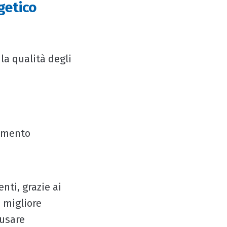
getico
 la qualità degli
damento
nti, grazie ai
 migliore
ausare