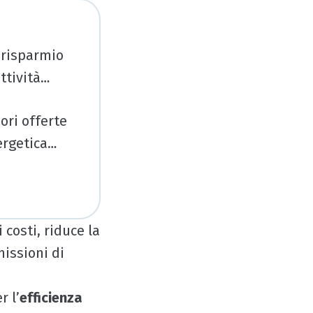
 risparmio
ttività
ori offerte
ergetica
ss?
 costi, riduce la
issioni di
r l’
efficienza