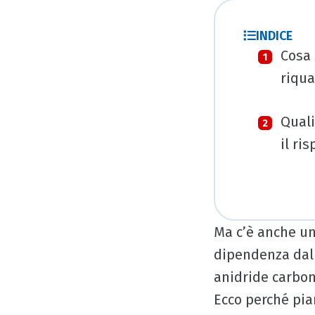
INDICE
Cosa 
riqua
Quali
il ri
azien
Ma c’è anche un
dipendenza dall
anidride carbon
Ecco perché pia