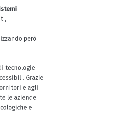
istemi
ti,
lizzando però
di tecnologie
essibili. Grazie
rnitori e agli
tte le aziende
ecologiche e