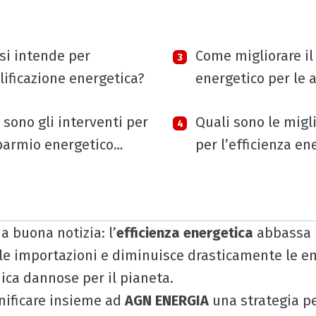
si intende per
Come migliorare il
lificazione energetica?
energetico per le a
commerciali?
 sono gli interventi per
Quali sono le migli
sparmio energetico
per l’efficienza en
dale?
nel settore busine
a buona notizia: l’
efficienza energetica
abbassa i
e importazioni e diminuisce drasticamente le em
ica dannose per il pianeta.
nificare insieme ad
AGN ENERGIA
una strategia pe