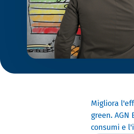
Migliora l'e
green. AGN E
consumi e l