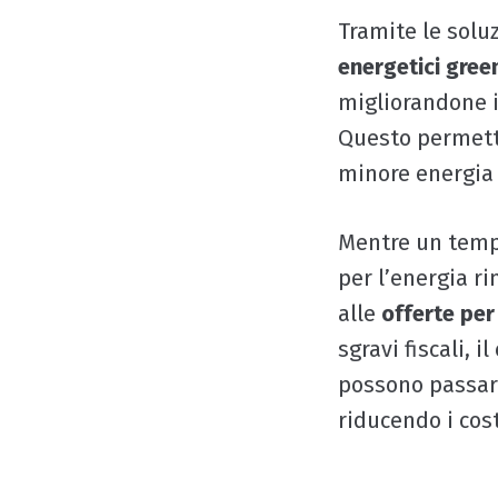
Tramite le solu
energetici gree
migliorandone il
Questo permette
minore energia
Mentre un tempo 
per l’energia ri
alle
offerte per
sgravi fiscali, 
possono passare
riducendo i cost