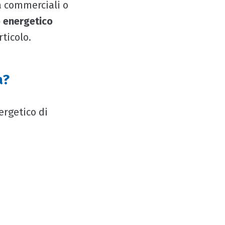
à commerciali o
o energetico
rticolo.
a?
ergetico di