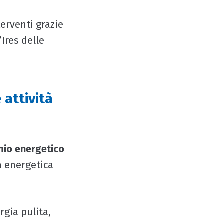
erventi grazie
’Ires delle
 attività
mio energetico
a energetica
rgia pulita,